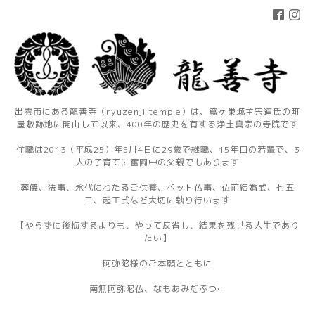
出雲市にある龍善寺（ryuzenji temple）は、鳶ヶ巣城主宍道氏の町
屋敷跡地に開山して以来、400年の歴史を有する浄土真宗の寺院です
住職は2013（平成25）年5月4日に29歳で継職、15年目の若輩で、3
人の子育てに奮闘中の父親でもあります
葬儀、法事、永代にわたるご供養、ペット仏事、仏前結婚式、七五
三、起工式など大切に執り行います
【やらずに後悔するよりも、やって反省し、結果を残せる人生であり
たい】
阿弥陀様のご本願とともに
南無阿弥陀仏、なもあみだぶつ…