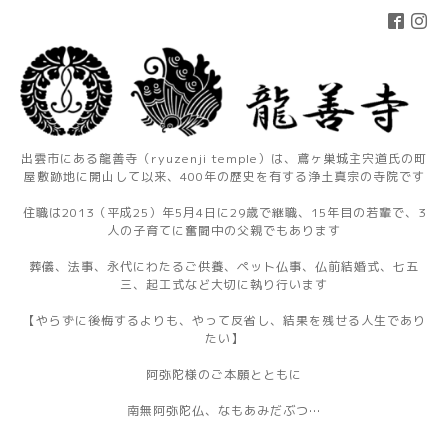
出雲市にある龍善寺（ryuzenji temple）は、鳶ヶ巣城主宍道氏の町
屋敷跡地に開山して以来、400年の歴史を有する浄土真宗の寺院です
住職は2013（平成25）年5月4日に29歳で継職、15年目の若輩で、3
人の子育てに奮闘中の父親でもあります
葬儀、法事、永代にわたるご供養、ペット仏事、仏前結婚式、七五
三、起工式など大切に執り行います
【やらずに後悔するよりも、やって反省し、結果を残せる人生であり
たい】
阿弥陀様のご本願とともに
南無阿弥陀仏、なもあみだぶつ…